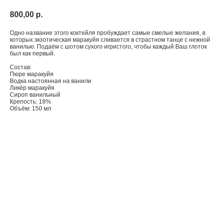
800,00
р.
Одно название этого коктейля пробуждает самые смелые желания, в
которых экзотическая маракуйя сливается в страстном танце с нежной
ванилью. Подаём с шотом сухого игристого, чтобы каждый Ваш глоток
был как первый.
Состав:
Пюре маракуйя
Водка настоянная на ванили
Ликёр маракуйя
Сироп ванильный
Крепость: 18%
Объём: 150 мл