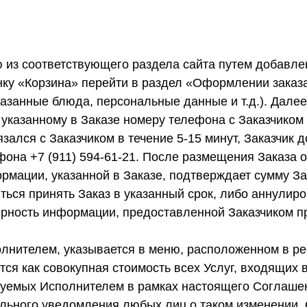
 из соответствующего раздела сайта путем добавлен
онку «Корзина» перейти в раздел «Оформлении заказ
азанные блюда, персональные данные и т.д.). Далее
по указанному в Заказе номеру телефона с Заказчико
зался с Заказчиком в течение 5-15 минут, Заказчик 
она +7 (911) 594-61-21. После размещения Заказа 
ормации, указанной в Заказе, подтверждает сумму З
иться принять Заказ в указанный срок, либо аннулиро
ерность информации, предоставленной Заказчиком п
олнителем, указывается в меню, расположенном в ре
ся как совокупная стоимость всех Услуг, входящих в
лизуемых Исполнителем в рамках настоящего Соглаш
льного уведомления любых лиц о таком изменении. 